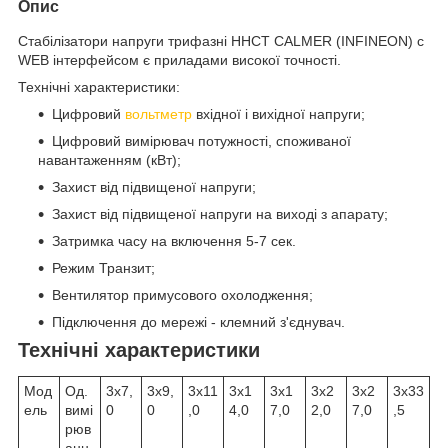
Опис
Стабілізатори напруги трифазні ННСТ CALMER (INFINEON) c
WEB інтерфейсом є приладами високої точності.
Технічні характеристики:
Цифровий
вольтметр
вхідної і вихідної напруги;
Цифровий вимірювач потужності, споживаної
навантаженням (кВт);
Захист від підвищеної напруги;
Захист від підвищеної напруги на виході з апарату;
Затримка часу на включення 5-7 сек.
Режим Транзит;
Вентилятор примусового охолодження;
Підключення до мережі - клемний з'єднувач.
Технічні характеристики
Мод
Од.
3x7,
3x9,
3x11
3x1
3x1
3x2
3x2
3x33
ель
вимі
0
0
,0
4,0
7,0
2,0
7,0
,5
рюв