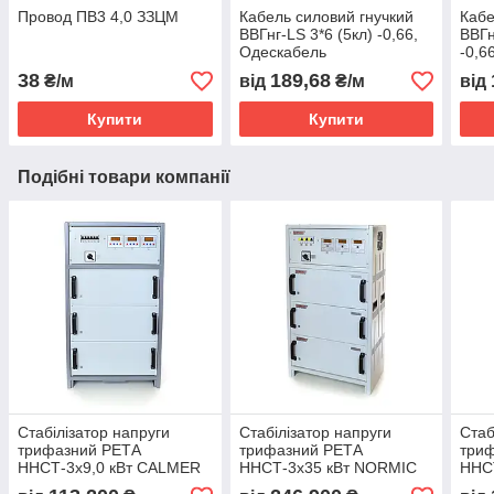
Провод ПВ3 4,0 ЗЗЦМ
Кабель силовий гнучкий
Кабе
ВВГнг-LS 3*6 (5кл) -0,66,
ВВГн
Одескабель
-0,6
38
189,68
₴/м
від
₴/м
від
Купити
Купити
Подібні товари компанії
Стабілізатор напруги
Стабілізатор напруги
Стаб
трифазний РЕТА
трифазний РЕТА
три
ННСТ-3х9,0 кВт CALMER
ННСТ-3х35 кВт NORMIC
ННС
(INFINEON) 40А
(INFINEON) 165А
(INF