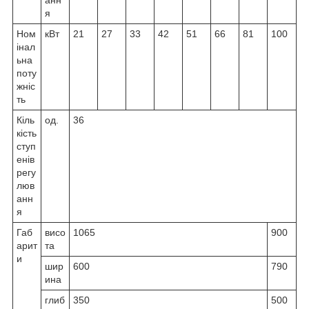
анн
я
Ном
кВт
21
27
33
42
51
66
81
100
інал
ьна
поту
жніс
ть
Кіль
од.
36
кість
ступ
енів
регу
люв
анн
я
Габ
висо
1065
900
арит
та
и
шир
600
790
ина
глиб
350
500