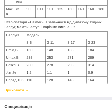
ина
Мас
кг
90
100
110
125
130
140
160
180
а
Стабілізатори «Calmer», в залежності від діапазону вхідних
напруг, мають наступні варіанти виконання:
Напруга
Модель
3-5
3-11
3-17
3-23
Umin,В
130
148
166
184
Umax,В
235
253
271
289
Uоткл,В
260
278
296
314
△± ,%
1,2
1,1
1
0,9
Uпред,103
110
128
146
164
Приховати
Специфікація