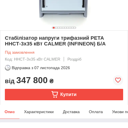
Стабілізатор напруги трифазний РЕТА
ННСТ-3х35 кВт CALMER (INFINEON) Б/А
Під замовлення
Код: ННСТ-3х35 кВт CALMER
Роздріб
Відправка з
07 листопада 2026
347 800
від
₴
Купити
Опис
Характеристики
Доставка
Оплата
Умови п