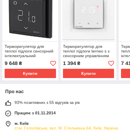
Терморегулятор для
Терморегулятор для
Терм
теплої підлоги сенсорний
теплої підлоги terneo s з
тепл
інтелектуальний
сенсорним управлінням
інте
DEVIregTM Smart
(білий)
DEVI
9 648
1 394
7 4
₴
₴
Black (чорний)
(чор
Купити
Купити
Про нас
93% позитивних з 55 відгуків за рік
Працює з 01.11.2014
м. Київ
ст.м. Голосіївська, вул. М. Стельмаха 6А, Київ, Україна