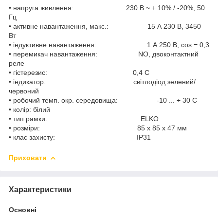
• напруга живлення: 230 B ~ + 10% / -20%, 50
Гц
• активне навантаження, макс.: 15 А 230 В, 3450
Вт
• індуктивне навантаження: 1 А 250 В, cos = 0,3
• перемикач навантаження: NO, двоконтактний
реле
• гістерезис: 0,4 С
• індикатор: світлодіод зелений/
червоний
• робочий темп. окр. середовища: -10 ... + 30 C
• колір: білий
• тип рамки: ELKO
• розміри: 85 х 85 х 47 мм
• клас захисту: IP31
Приховати
Характеристики
Основні