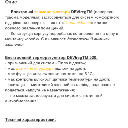
Опис
Електронні
терморегулятори
DEVIregТМ
(попередні
трьома моделями) застосовуються для систем комфортного
підігрівання поверхні — як-от «
Тепла підлога
» или же
повного опалення
помещений.
Конструкція корпусу передбачає встановлення на стіну в
монтажну коробку. Є в наявності
двополюсний вимикач
живлення
.
Електронний терморегулятор DEVIregTM 530:
- призначений для систем «Тіпла підлога»;
- має
датчик температури
підлоги на дроті;
- має функцію «нічне» зниження темп. на 5 °C;
- має контроль цілісності датчика температури на дроті;
- індикація — миготливий зелений світлодіод, водночас не
подається напруга на навантаження;
— не можна застосовувати для систем сніготиння й
антиобмерзання!
Технічні характеристики: