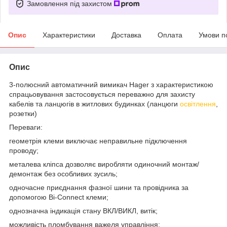
Замовлення під захистом
Опис
Характеристики
Доставка
Оплата
Умови п
Опис
3-полюсний автоматичний вимикач Hager з характеристикою
спрацьовування застосовується переважно для захисту
кабелів та ланцюгів в житлових будинках (ланцюги
освітлення
,
розетки)
Переваги:
геометрія клеми виключає неправильне підключення
проводу;
металева кліпса дозволяє виробляти одиночний монтаж/
демонтаж без особливих зусиль;
одночасне приєднання фазної шини та провідника за
допомогою Bi-Connect клеми;
однозначна індикація стану ВКЛ/ВИКЛ, витік;
можливість пломбування важеля управління;