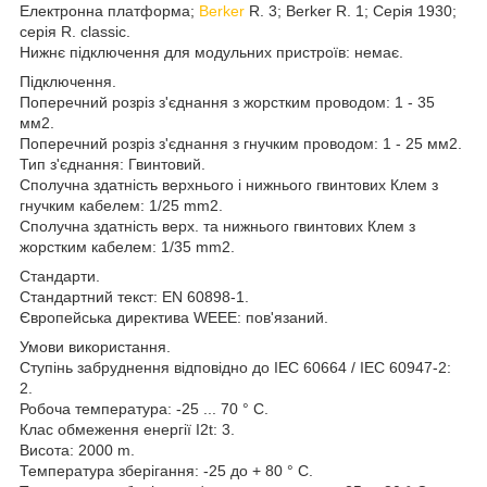
Електронна платформа;
Berker
R. 3; Berker R. 1; Серія 1930;
серія R. classic.
Нижнє підключення для модульних пристроїв: немає.
Підключення.
Поперечний розріз з'єднання з жорстким проводом: 1 - 35
мм2.
Поперечний розріз з'єднання з гнучким проводом: 1 - 25 мм2.
Тип з'єднання: Гвинтовий.
Сполучна здатність верхнього і нижнього гвинтових Клем з
гнучким кабелем: 1/25 mm2.
Сполучна здатність верх. та нижнього гвинтових Клем з
жорстким кабелем: 1/35 mm2.
Стандарти.
Стандартний текст: EN 60898-1.
Європейська директива WEEE: пов'язаний.
Умови використання.
Ступінь забруднення відповідно до IEC 60664 / IEC 60947-2:
2.
Робоча температура: -25 ... 70 ° C.
Клас обмеження енергії I2t: 3.
Висота: 2000 m.
Температура зберігання: -25 до + 80 ° C.