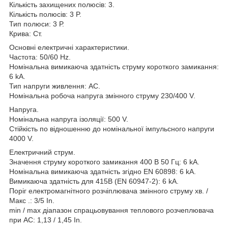
Кількість захищених полюсів: 3.
Кількість полюсів: 3 P.
Тип полюси: 3 Р.
Крива: Ст.
Основні електричні характеристики.
Частота: 50/60 Hz.
Номінальна вимикаюча здатність струму короткого замикання:
6 kA.
Тип напруги живлення: AC.
Номінальна робоча напруга змінного струму 230/400 V.
Напруга.
Номінальна напруга ізоляції: 500 V.
Стійкість по відношенню до номінальної імпульсного напруги
4000 V.
Електричний струм.
Значення струму короткого замикання 400 В 50 Гц: 6 kA.
Номінальна вимикаюча здатність згідно EN 60898: 6 kA.
Вимикаюча здатність для 415В (EN 60947-2): 6 kA.
Поріг електромагнітного розчіплювача змінного струму хв. /
Макс .: 3/5 In.
min / max діапазон спрацьовування теплового розчеплювача
при АС: 1,13 / 1,45 In.