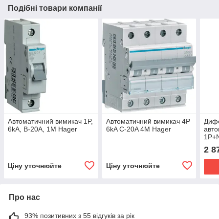
Подібні товари компанії
Автоматичний вимикач 1P,
Автоматичний вимикач 4P
Диф
6kA, B-20A, 1M Hager
6kA C-20A 4M Hager
авто
1P+N
2 8
Ціну уточнюйте
Ціну уточнюйте
Про нас
93% позитивних з 55 відгуків за рік