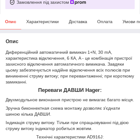
Замовлення під захистом
Опис
Характеристики
Доставка
Оплата
Умови п
Опис
Диференційний автоматичний вимикач 1+N, 30 mA,
характеристика відключення, 6 КА, A - це комбінація пристрої
захисного відключення автоматичного вимикача. Завдяки
цьому забезпечується надійне відключення всіх полюсів при
виникненні струму витоку; при перевантаженні; при короткому
замиканні.
Переваги ДАВШИ Hager:
Двухмодульное виконання пристрою не вимагає багато місця.
Зручна биконнектная схема монтажу дозволяє з'єднати
шиною кілька ДАВШИ.
Індикація струму витоку. Тільки при спрацьовуванні під дією
струму витоку індикатор робиться жовтим.
Технічні характеристики AD916J: