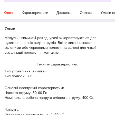
Опис
Характеристики
Доставка
Оплата
Умови п
Опис
Модульні вимикачі-роз'єднувачі використовуються для
відключення всіх видів струмів. Всі вимикачі оснащені
зеленими або червоними полями на важелі для чіткої
візуалізації положення контактів.
Технічні характеристики:
Тип управління: вимикач.
Тип полюси: 3 Р.
Основні електричні характеристики.
Частота струму: 50-60 Гц.
Номінальна робоча напруга змінного струму: 400 Ст.
Напруга.
Номінальна напруга ізоляції: 440 Ст.