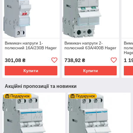
Вимикач напруги 1-
Вимикач напруги 2-
Вими
полюсний 16А/230В Hager
полюсний 63А/400В Hager
пол
Hag
301,08
738,92
1 1
₴
₴
Купити
Купити
Акційні пропозиції та новинки
Подарунок
Подарунок