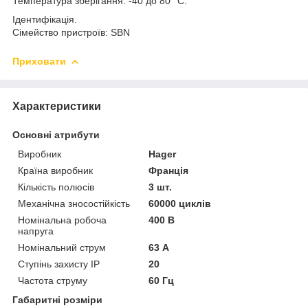
Температура зберігання: -40 до 80 °C.
Ідентифікація.
Сімейство пристроїв: SBN
Приховати
Характеристики
Основні атрибути
Виробник
Hager
Країна виробник
Франція
Кількість полюсів
3 шт.
Механічна зносостійкість
60000 циклів
Номінальна робоча
400 В
напруга
Номінальний струм
63 А
Ступінь захисту IP
20
Частота струму
60 Гц
Габаритні розміри