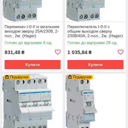
Перемикач I-0-II із загальним
Переключатель I-0-II с
виходом зверху 25А/230В, 2-
общим выходом сверху
пол., 2м. (Hager)
230В/40А, 2-пол., 2м. (Hager)
Готово до відправки 8 од.
Готово до відправки 28 од.
831,48
1 035,84
₴
₴
Купити
Купити
Подарунок
Подарунок