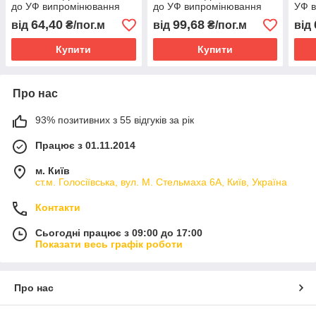
до УФ випромінювання
до УФ випромінювання
УФ 
KOPOFLEX Копос KF
KOPOFLEX Копос KF
KOP
64,40
99,68
від
₴/пог.м
від
₴/пог.м
від
09063_UVFA
09075_UVFA
090
Купити
Купити
Про нас
93% позитивних з 55 відгуків за рік
Працює з 01.11.2014
м. Київ
ст.м. Голосіївська, вул. М. Стельмаха 6А, Київ, Україна
Контакти
Сьогодні працює з 09:00 до 17:00
Показати весь графік роботи
Про нас