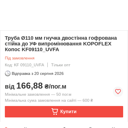
Труба Ø110 мм гнучка двостінна гофрована
стійка до УФ випромінювання KOPOFLEX
Копос KF09110_UVFA
Під замовлення
Код: KF 09110_UVFA
Тільки опт
Відправка з
20 серпня 2026
166,88
від
₴/пог.м
Мінімальне замовлення — 50 пог.м
Мінімальна сума замовлення на сайті — 600 ₴
Купити