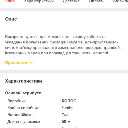
Опис
Характеристики
Доставка
Оплата
Умови п
Опис
Використовується для механічного захисту кабелів та
укладання ізольованих проводів і кабелів, електроустановок
систем зв'язку прокладені в землі, кабелепроводов, траншей,
інженерних мереж при прокладці в траншеях, моноліті.
Приховати
Характеристики
Основні атрибути
Виробник
КОПОС
Країна виробник
Чехія
Вогнестійкість
Так
Длина в упаковке
50 м