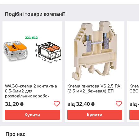
Подібні товари компанії
WAGO-клема 2 контактна
Клема гвинтова VS 2,5 PA
Клем
0,5-6мм2 для
(2,5 мм2_бежевая) ETI
CBC.
розподільних коробок
31,20
32,40
₴
від
₴
від
Купити
Купити
Про нас