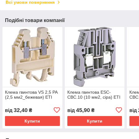
Всі умови повернення
Подібні товари компанії
Клема гвинтова VS 2,5 PA
Клема гвинтова ESC-
Клем
(2,5 мм2_бежевая) ETI
CBC.10 (10 мм2, сіра) ETI
CBC.
32,40
45,90
від
₴
від
₴
від
Купити
Купити