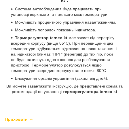
kt
:
Система антиобледения буде працювати при
установці верхнього та нижнього меж температури.
Можливість процентного управління навантаженням.
Можливість поправок показань індикатора.
Терморегулятор
terneo kt
має захист від перегріву
всередині корпусу (вище 85°С). При перевищенні цієї
температури відбувається відключення навантаження, і
на індикаторі блимає "ПРГ" (перегрів) до тих пір, поки
не буде натиснута одна з кнопок для розблокування
пристрою. Терморегулятор розблокується якщо
температури всередині корпусу стане нижче 80°С.
Блокування органів управління (захист від дітей).
Ви можете завантажити інструкцію, де представлені схема та
рекомендації по установці
т
е
рморегулятора
terneo kt
Приховати