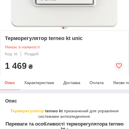
Терморегулятор terneo kt unic
Немає в наявності
Код: kt
Роздріб
1 469
₴
Опис
Характеристики
Доставка
Оплата
Умови п
Опис
Терморегулятор
terneo kt
призначений для управління
системами антизледеніння.
Переваги та особливості т
ерморегулятора terneo