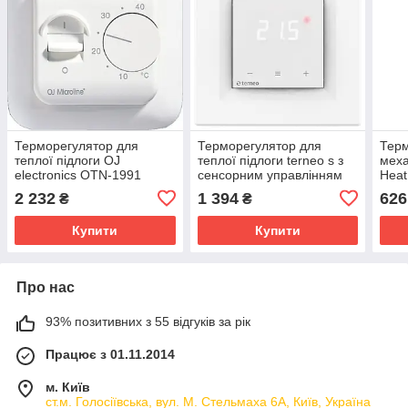
Терморегулятор для
Терморегулятор для
Тер
теплої підлоги OJ
теплої підлоги terneo s з
меха
electronics OTN-1991
сенсорним управлінням
Heat
білий
(білий)
2 232
1 394
626
₴
₴
Купити
Купити
Про нас
93% позитивних з 55 відгуків за рік
Працює з 01.11.2014
м. Київ
ст.м. Голосіївська, вул. М. Стельмаха 6А, Київ, Україна