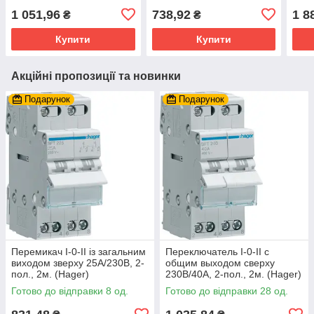
(Hag
1 051,96
738,92
1 8
₴
₴
Купити
Купити
Акційні пропозиції та новинки
Подарунок
Подарунок
Перемикач I-0-II із загальним
Переключатель I-0-II с
виходом зверху 25А/230В, 2-
общим выходом сверху
пол., 2м. (Hager)
230В/40А, 2-пол., 2м. (Hager)
Готово до відправки 8 од.
Готово до відправки 28 од.