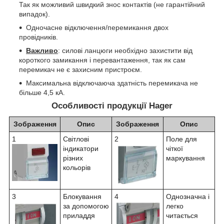
Так як можливий швидкий знос контактів (не гарантійний
випадок).
Одночасне відключення/перемикання двох
провідників.
Важливо
: силові ланцюги необхідно захистити від
короткого замикання і перевантаження, так як сам
перемикач не є захисним пристроєм.
Максимальна відключаюча здатність перемикача не
більше 4,5 кА.
Особливості продукції Hager
Зображення
Опис
Зображення
Опис
1
Світлові
2
Поле для
індикатори
чіткої
різних
маркування
кольорів
3
Блокування
4
Однозначна і
за допомогою
легко
приладдя
читається