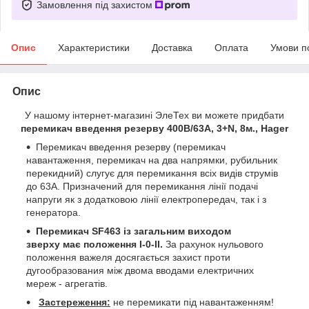
Замовлення під захистом
Опис
Характеристики
Доставка
Оплата
Умови п
Опис
У нашому інтернет-магазині ЭлеТех ви можете придбати
перемикач введення резерву 400В/63А, 3+N, 8м., Hager
Перемикач введення резерву (перемикач
навантаження, перемикач на два напрямки, рубильник
перекидний) слугує для перемикання всіх видів струмів
до 63А. Призначений для перемикання лінії подачі
напруги як з додатковою лінії електропередач, так і з
генератора.
Перемикач
SF463
із загальним виходом
зверху
має положення
I-0-II.
За рахунок нульового
положення важеля досягається захист проти
дугообразования між двома вводами електричних
мереж - агрегатів.
Застереження:
не перемикати під навантаженням!