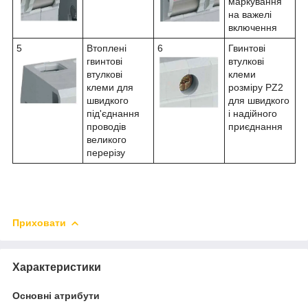
маркування
на важелі
включення
5
Втоплені
6
Гвинтові
гвинтові
втулкові
втулкові
клеми
клеми для
розміру PZ2
швидкого
для швидкого
під'єднання
і надійного
проводів
приєднання
великого
перерізу
Приховати
Характеристики
Основні атрибути