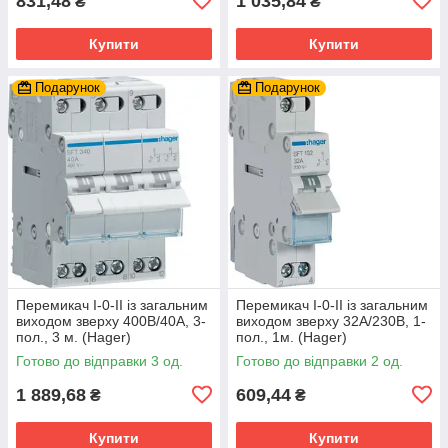
831,48
1 035,84
₴
₴
Купити
Купити
Подарунок
Подарунок
Перемикач I-0-II із загальним
Перемикач I-0-II із загальним
виходом зверху 400В/40А, 3-
виходом зверху 32А/230В, 1-
пол., 3 м. (Hager)
пол., 1м. (Hager)
Готово до відправки 3 од.
Готово до відправки 2 од.
1 889,68
609,44
₴
₴
Купити
Купити