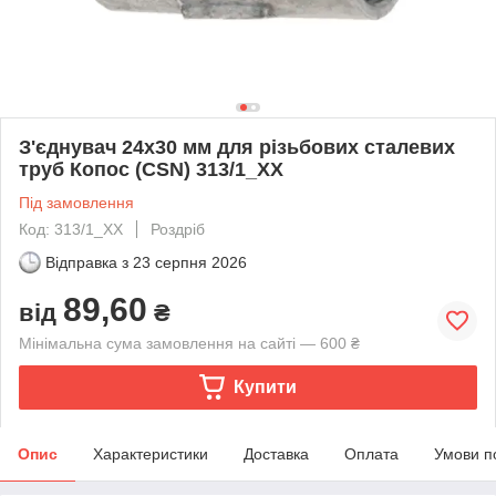
З'єднувач 24х30 мм для різьбових сталевих
труб Копос (CSN) 313/1_XX
Під замовлення
Код: 313/1_XX
Роздріб
Відправка з
23 серпня 2026
89,60
від
₴
Мінімальна сума замовлення на сайті — 600 ₴
Купити
Опис
Характеристики
Доставка
Оплата
Умови п