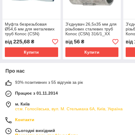
Муфта безрезьбовая
З'єднувач 26,5х35 мм для
З'єд
Ø54,6 мм для металевих
різьбових сталевих труб
різь
труб Копос (CSN)
Копос (CSN) 316/1_XX
Копо
342/2_XX
225,68
56
від
₴
від
₴
від
Купити
Купити
Про нас
93% позитивних з 55 відгуків за рік
Працює з 01.11.2014
м. Київ
ст.м. Голосіївська, вул. М. Стельмаха 6А, Київ, Україна
Контакти
Сьогодні вихідний