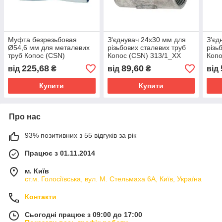
Муфта безрезьбовая
З'єднувач 24х30 мм для
З'єд
Ø54,6 мм для металевих
різьбових сталевих труб
різь
труб Копос (CSN)
Копос (CSN) 313/1_XX
Копо
342/2_XX
225,68
89,60
від
₴
від
₴
від
Купити
Купити
Про нас
93% позитивних з 55 відгуків за рік
Працює з 01.11.2014
м. Київ
ст.м. Голосіївська, вул. М. Стельмаха 6А, Київ, Україна
Контакти
Сьогодні працює з 09:00 до 17:00