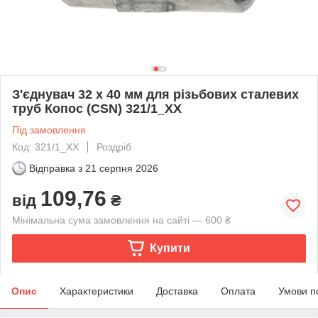
З'єднувач 32 x 40 мм для різьбових сталевих
труб Копос (CSN) 321/1_XX
Під замовлення
Код: 321/1_XX
Роздріб
Відправка з
21 серпня 2026
109,76
від
₴
Мінімальна сума замовлення на сайті — 600 ₴
Купити
Опис
Характеристики
Доставка
Оплата
Умови п