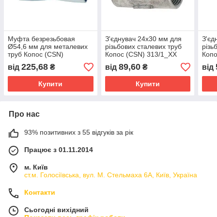
Муфта безрезьбовая
З'єднувач 24х30 мм для
З'єд
Ø54,6 мм для металевих
різьбових сталевих труб
різь
труб Копос (CSN)
Копос (CSN) 313/1_XX
Копо
342/2_XX
225,68
89,60
від
₴
від
₴
від
Купити
Купити
Про нас
93% позитивних з 55 відгуків за рік
Працює з 01.11.2014
м. Київ
ст.м. Голосіївська, вул. М. Стельмаха 6А, Київ, Україна
Контакти
Сьогодні вихідний