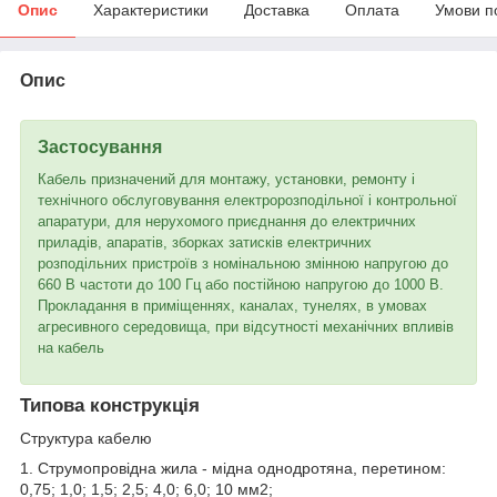
Опис
Характеристики
Доставка
Оплата
Умови п
Опис
Застосування
Кабель призначений для монтажу, установки, ремонту і
технічного обслуговування електророзподільної і контрольної
апаратури, для нерухомого приєднання до електричних
приладів, апаратів, зборках затисків електричних
розподільних пристроїв з номінальною змінною напругою до
660 В частоти до 100 Гц або постійною напругою до 1000 В.
Прокладання в приміщеннях, каналах, тунелях, в умовах
агресивного середовища, при відсутності механічних впливів
на кабель
Типова конструкція
Структура кабелю
1. Струмопровідна жила - мідна однодротяна, перетином:
0,75; 1,0; 1,5; 2,5; 4,0; 6,0; 10 мм2;