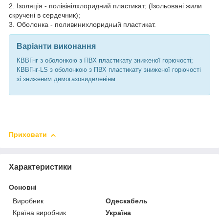
2. Ізоляція - полівінілхлоридний пластикат; (Ізольовані жили
скручені в сердечник);
3. Оболонка - поливинихлоридный пластикат.
Варіанти виконання
КВВГнг з оболонкою з ПВХ пластикату зниженої горючості;
КВВГнг-LS з оболонкою з ПВХ пластикату зниженої горючості
зі зниженим димогазовиделеніем
Приховати
Характеристики
Основні
Виробник
Одескабель
Країна виробник
Україна