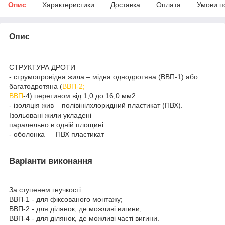
Опис
Характеристики
Доставка
Оплата
Умови п
Опис
СТРУКТУРА ДРОТИ
- струмопровідна жила – мідна однодротяна (ВВП-1) або
багатодротяна (
ВВП-2;
ВВП
-4) перетином від 1,0 до 16,0 мм2
- ізоляція жив – полівінілхлоридний пластикат (ПВХ).
Ізольовані жили укладені
паралельно в одній площині
- оболонка — ПВХ пластикат
Варіанти виконання
За ступенем гнучкості:
ВВП-1 - для фіксованого монтажу;
ВВП-2 - для ділянок, де можливі вигини;
ВВП-4 - для ділянок, де можливі часті вигини.