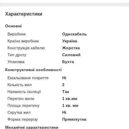
Характеристики
Основні
Виробник
Одескабель
Країна виробник
Україна
Конструкція кабелю
Жорстка
Тип дроту
Силовий
Упаковка
Бухта
Конструктивні особливості
Емальоване покриття
Ні
Кількість жил
2
Наявність ізоляції
Так
Перетин жили
1 кв.мм
Площа перетину
1 кв. мм
Скрутка жил
Ні
Форма перерізу
Прямокутна
Механічні характеристики