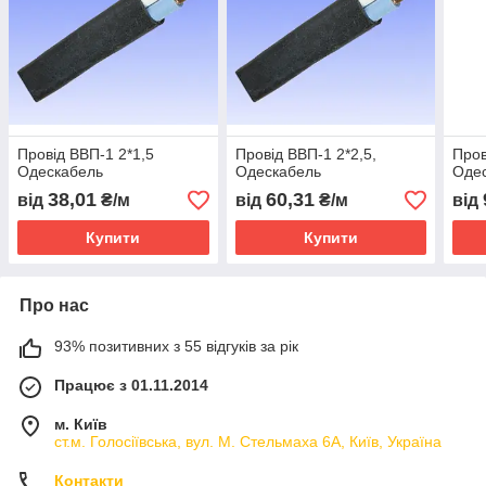
Провід ВВП-1 2*1,5
Провід ВВП-1 2*2,5,
Пров
Одескабель
Одескабель
Оде
38,01
60,31
від
₴/м
від
₴/м
від
Купити
Купити
Про нас
93% позитивних з 55 відгуків за рік
Працює з 01.11.2014
м. Київ
ст.м. Голосіївська, вул. М. Стельмаха 6А, Київ, Україна
Контакти