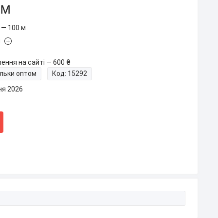
/м
 — 100 м
и
ення на сайті — 600 ₴
ільки оптом
Код:
15292
ня 2026