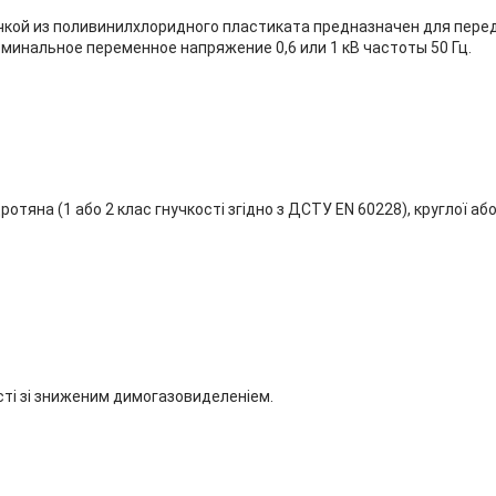
чкой из поливинилхлоридного пластиката предназначен для пере
минальное переменное напряжение 0,6 или 1 кВ частоты 50 Гц.
отяна (1 або 2 клас гнучкості згідно з ДСТУ EN 60228), круглої аб
ті зі зниженим димогазовиделеніем.