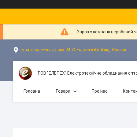
Зараз у компанії неробочий 
ст.м. Голосіївська, вул. М. Стельмаха 6А, Київ, Україна
ТОВ "ЕЛЕТЕХ" Електротехнічне обладнання опто
Головна
Товари
Про нас
Конта