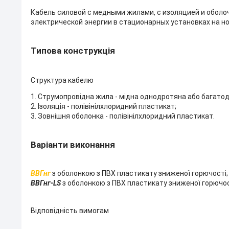
Кабель силовой с медными жилами, с изоляцией и оболо
электрической энергии в стационарных установках на но
Типова конструкція
Структура кабелю
1. Струмопровідна жила - мідна однодротяна або багатодр
2. Ізоляція - полівінілхлоридний пластикат;
3. Зовнішня оболонка - полівінілхлоридний пластикат.
Варіанти виконання
ВВГнг
з оболонкою з ПВХ пластикату зниженої горючості;
ВВГнг-LS
з оболонкою з ПВХ пластикату зниженої горючос
Відповідність вимогам