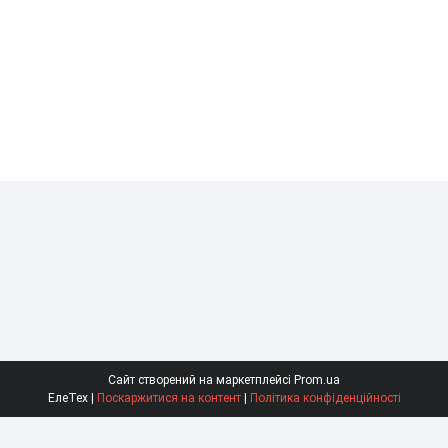
Сайт створений на маркетплейсі
Prom.ua
ЕлеТех |
Поскаржитися на контент
|
Політика конфіденційності