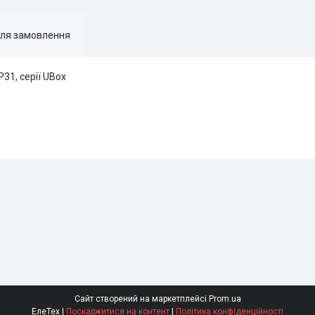
для замовлення
31, серії UBox
Сайт створений на маркетплейсі
Prom.ua
ЕлеТех |
Поскаржитися на контент
|
Політика конфіденційності