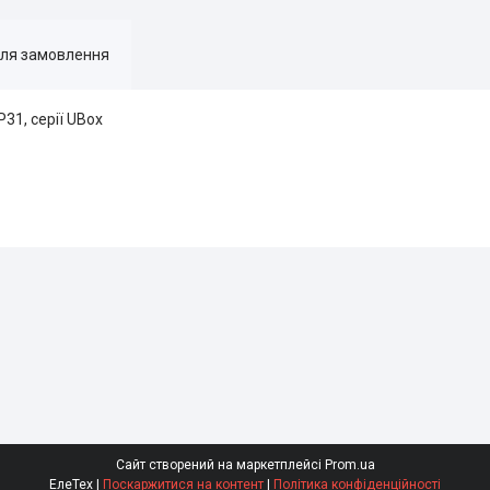
для замовлення
31, серії UBox
Сайт створений на маркетплейсі
Prom.ua
ЕлеТех |
Поскаржитися на контент
|
Політика конфіденційності