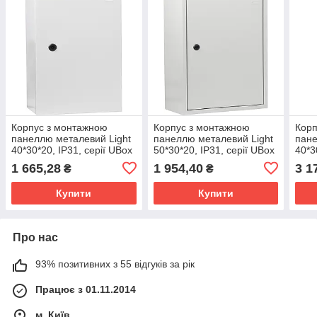
Корпус з монтажною
Корпус з монтажною
Корп
панеллю металевий Light
панеллю металевий Light
пан
40*30*20, IP31, серії UBox
50*30*20, IP31, серії UBox
40*3
1 665,28
1 954,40
3 1
₴
₴
Купити
Купити
Про нас
93% позитивних з 55 відгуків за рік
Працює з 01.11.2014
м. Київ