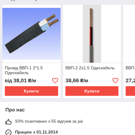
Провід ВВП-1 2*1,5
ВВП-2 2х1,5 Одескабель
ВВП-
Одескабель
38,01
38,66
27,
від
₴/м
₴/м
Купити
Купити
Про нас
93% позитивних з 55 відгуків за рік
Працює з 01.11.2014