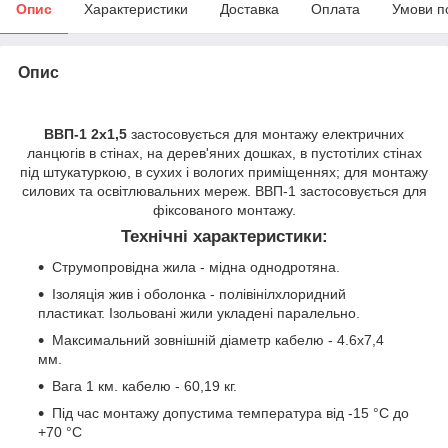
Опис
Характеристики
Доставка
Оплата
Умови п
Опис
ВВП-1 2х1,5
застосовується для монтажу електричних
ланцюгів в стінах, на дерев'яних дошках, в пустотілих стінах
під штукатуркою, в сухих і вологих приміщеннях; для монтажу
силових та освітлювальних мереж. ВВП-1 застосовується для
фіксованого монтажу.
Технічні характеристики:
Струмопровідна жила - мідна однодротяна.
Ізоляція жив і оболонка - полівінілхлоридний
пластикат. Ізольовані жили укладені паралельно.
Максимальний зовнішній діаметр кабелю - 4.6х7,4
мм.
Вага 1 км. кабелю - 60,19 кг.
Під час монтажу допустима температура від -15 °C до
+70 °C