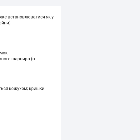
може встановлюватися як у
ейни).
мок.
рного шарнира (в
ться кожухом; кришки