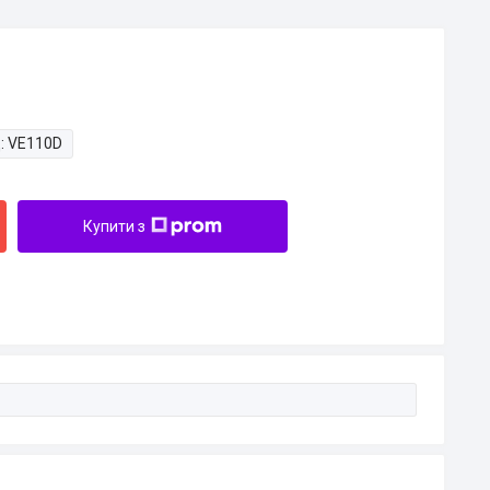
:
VE110D
Купити з