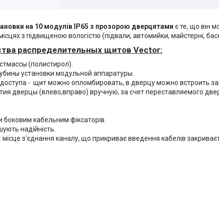
тановки на 10 модулів IP65 з прозорою дверцятами
є те, що він 
 місцях з підвищеною вологістю (підвали, автомийки, майстерні, бас
тва распределительных
щитов Vector:
стмассы (полистирол).
лубины установки модульной аппаратуры.
доступа - щит можно опломбировать, в дверцу можно встроить за
я дверцы (влево,вправо) вручную, за счет переставляемого две
 боковим кабельним фіксаторів.
шують надійність.
 місце з'єднання каналу, що прикриває введення кабелів закриває