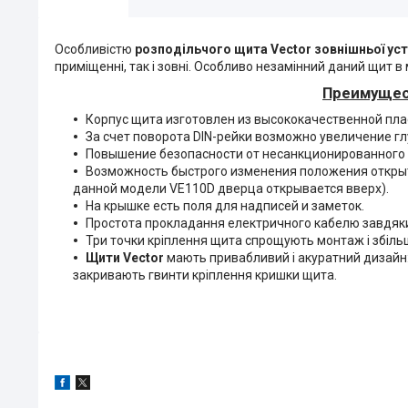
Особливістю
розподільчого щита Vector зовнішньої ус
приміщенні, так і зовні. Особливо незамінний даний щит в
Преимущес
Корпус щита изготовлен из высококачественной пла
За счет поворота DIN-рейки возможно увеличение г
Повышение безопасности от несанкционированного 
Возможность быстрого изменения положения открыти
данной модели VE110D дверца открывается вверх).
На крышке есть поля для надписей и заметок.
Простота прокладання електричного кабелю завдяки
Три точки кріплення щита спрощують монтаж і збіль
Щити Vector
мають привабливий і акуратний дизайн:
закривають гвинти кріплення кришки щита.