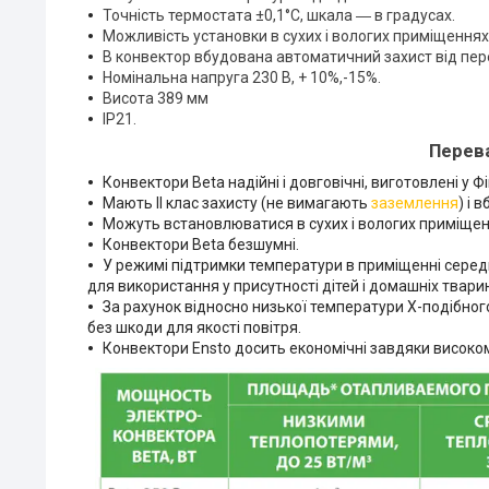
Точність термостата ±0,1°С, шкала ― в градусах.
Можливість установки в сухих і вологих приміщеннях
В конвектор вбудована автоматичний захист від пере
Номінальна напруга 230 В, + 10%,-15%.
Висота 389 мм
IP21.
Перева
Конвектори Beta надійні і довговічні, виготовлені у Фін
Мають II клас захисту (не вимагають
заземлення
) і 
Можуть встановлюватися в сухих і вологих приміщення
Конвектори Beta безшумні.
У режимі підтримки температури в приміщенні серед
для використання у присутності дітей і домашніх твари
За рахунок відносно низької температури Х-подібног
без шкоди для якості повітря.
Конвектори Ensto досить економічні завдяки високо