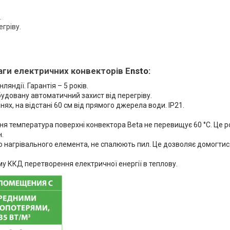
.
гріву.
ги електричних конвекторів E
nsto:
ляндії. Гарантія – 5 років.
вбудовану автоматичний захист від перегріву.
х, на відстані 60 см від прямого джерела води. IP21.
ня температура поверхні конвектора Beta не перевищує 60 °С. Це р
н.
о нагрівального елемента, не спалюють пил. Це дозволяє домогтис
му
ККД перетворення електричної енергії в теплову.