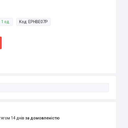
 1 од.
Код:
EPHBE07P
тягом 14 днів
за домовленістю