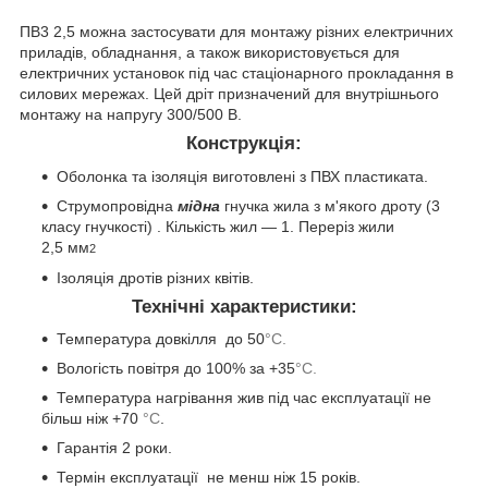
ПВ3 2,5 можна застосувати для монтажу різних електричних
приладів, обладнання, а також використовується для
електричних установок під час стаціонарного прокладання в
силових мережах. Цей дріт призначений для внутрішнього
монтажу на напругу 300/500 В.
Конструкція:
Оболонка та ізоляція виготовлені з ПВХ пластиката.
Струмопровідна
мідна
гнучка жила з м'якого дроту (3
класу гнучкості) . Кількість жил — 1. Переріз жили
2,5
мм
2
Ізоляція дротів різних квітів.
Технічні характеристики:
Температура довкілля
до 50
°С.
Вологість повітря до 100% за +35
°С.
Температура нагрівання жив під час експлуатації не
більш ніж +70
°С
.
Гарантія 2 роки.
Термін експлуатації не менш ніж 15 років.