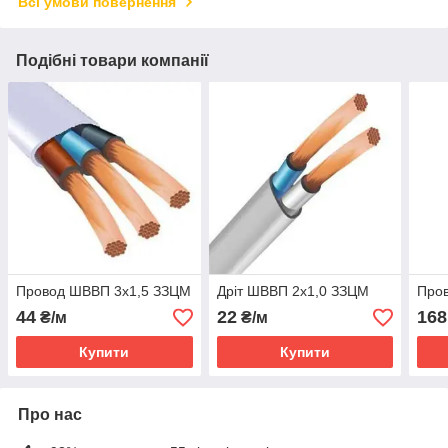
Всі умови повернення
Подібні товари компанії
Провод ШВВП 3х1,5 ЗЗЦМ
Дріт ШВВП 2х1,0 ЗЗЦМ
Про
44
22
168
₴/м
₴/м
Купити
Купити
Про нас