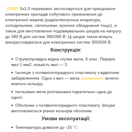
ШВВП
3х1,0 переважно застосовується для приєднання
електричних приладів побутового призначення до
електричної мережі (радіоелектронна апаратура,
холодильники, світильники, кухонне обладнання тощо), а
також для виготовлення подовжувальних шнурів на напругу
до 380 В для систем 380/380 В. Ці шнури також можуть
використовуватися для електричних систем 300/500 В.
Конструкція:
Струмопровідна мідна гнучка жила, 5 клас. Переріз
жил 1 мм2, кількість жил — 3.
Ізоляція з полівінілхлоридного пластикату з відмітним
забарвленням. Одна з жил — жила
заземлення
зелено-
жовтого кольору.
Ізольовані жили розташовані паралельно одна до
одної;
Оболонка з полівінілхлоридного пластикату. Шнури
виготовляються різних кольорів оболонки.
Умови експлуатації:
Температура довкілля до -25
°С.