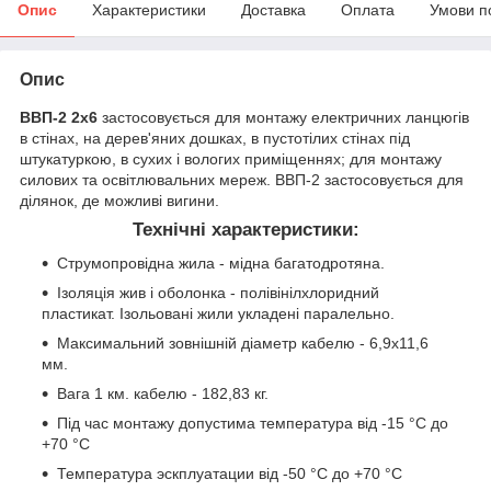
Опис
Характеристики
Доставка
Оплата
Умови п
Опис
ВВП-2 2х6
застосовується для монтажу електричних ланцюгів
в стінах, на дерев'яних дошках, в пустотілих стінах під
штукатуркою, в сухих і вологих приміщеннях; для монтажу
силових та освітлювальних мереж. ВВП-2 застосовується для
ділянок, де можливі вигини.
Технічні характеристики:
Струмопровідна жила - мідна багатодротяна.
Ізоляція жив і оболонка - полівінілхлоридний
пластикат. Ізольовані жили укладені паралельно.
Максимальний зовнішній діаметр кабелю - 6,9х11,6
мм.
Вага 1 км. кабелю - 182,83 кг.
Під час монтажу допустима температура від -15 °C до
+70 °C
Температура эскплуатации від -50 °C до +70 °C