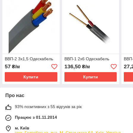
ВВП-2 3х1,5 Одескабель
ВВП-1 2х6 Одескабель
ВВП-
57
136,50
27,
₴/м
₴/м
Купити
Купити
Про нас
93% позитивних з 55 відгуків за рік
Працює з 01.11.2014
м. Київ
ст.м. Голосіївська, вул. М. Стельмаха 6А, Київ, Україна