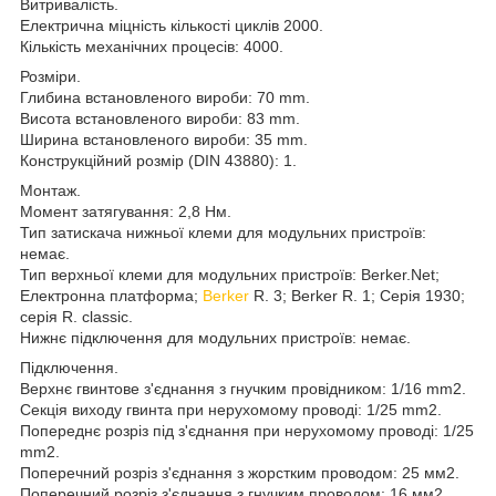
Витривалість.
Електрична міцність кількості циклів 2000.
Кількість механічних процесів: 4000.
Розміри.
Глибина встановленого вироби: 70 mm.
Висота встановленого вироби: 83 mm.
Ширина встановленого вироби: 35 mm.
Конструкційний розмір (DIN 43880): 1.
Монтаж.
Момент затягування: 2,8 Нм.
Тип затискача нижньої клеми для модульних пристроїв:
немає.
Тип верхньої клеми для модульних пристроїв: Berker.Net;
Електронна платформа;
Berker
R. 3; Berker R. 1; Серія 1930;
серія R. classic.
Нижнє підключення для модульних пристроїв: немає.
Підключення.
Верхнє гвинтове з'єднання з гнучким провідником: 1/16 mm2.
Секція виходу гвинта при нерухомому проводі: 1/25 mm2.
Попереднє розріз під з'єднання при нерухомому проводі: 1/25
mm2.
Поперечний розріз з'єднання з жорстким проводом: 25 мм2.
Поперечний розріз з'єднання з гнучким проводом: 16 мм2.