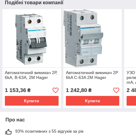
Подібні товари компанії
Автоматичний вимикач 2Р,
Автоматичний вимикач 2P
УЗО
6kA, B-63A, 2M Hager
6kA C-63A 2M Hager
реле
mA, 
1 153,36
1 242,80
2 4
₴
₴
Купити
Купити
Про нас
93% позитивних з 55 відгуків за рік