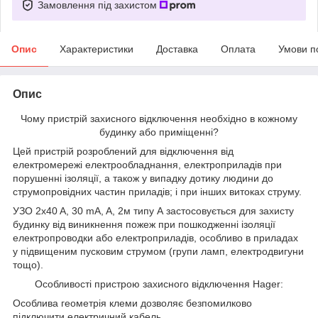
Замовлення під захистом
Опис
Характеристики
Доставка
Оплата
Умови п
Опис
Чому пристрій захисного відключення необхідно в кожному
будинку або приміщенні?
Цей пристрій розроблений для відключення від
електромережі електрообладнання, електроприладів при
порушенні ізоляції, а також у випадку дотику людини до
струмопровідних частин приладів; і при інших витоках струму.
УЗО 2x40 A, 30 mA, A, 2м типу А застосовується для захисту
будинку від виникнення пожеж при пошкодженні ізоляції
електропроводки або електроприладів, особливо в приладах
у підвищеним пусковим струмом (групи ламп, електродвигуни
тощо).
Особливості пристрою захисного відключення Hager:
Особлива геометрія клеми дозволяє безпомилково
підключити електричний кабель.