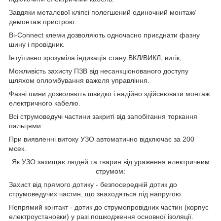
Завдяки металевої кліпсі полегшений одиночний монтаж/
демонтаж пристрою.
Bi-Connect клеми дозволяють одночасно приєднати фазну
шину і провідник.
Інтуїтивно зрозуміла індикація стану ВКЛ/ВИКЛ, витік;
Можливість захисту ПЗВ від несанкціонованого доступу
шляхом опломбування важеля управління.
Фазні шини дозволяють швидко і надійно здійснювати монтаж
електричного кабелю.
Всі струмоведучі частини закриті від запобігання торкання
пальцями.
При виявленні витоку УЗО автоматично відключає за 200
мсек.
Як УЗО захищає людей та тварин від ураження електричним
струмом:
Захист від прямого дотику - безпосередній дотик до
струмоведучих частин, що знаходяться під напругою.
Непрямий контакт - дотик до струмопровідних частин (корпус
електроустановки) у разі пошкодження основної ізоляції.