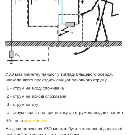
УЗО має магнітну ланцюг у вигляді кільцевого осердя,
навколо якого проходить ланцюг основного струму.
I1 - струм на вході споживача
I2 - струм на виході споживача
Id - струм витоку
Ic - струм через тіло при дотику до струмопровідних частин.
RA - опір
заземлення
На двох-полюсних УЗО можуть бути встановлені додаткові
пристрої, що кріпляться з лівого боку: