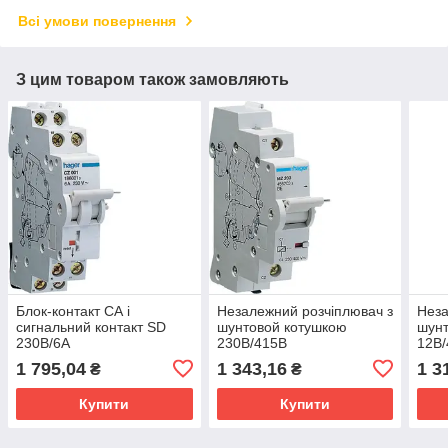
Всі умови повернення
З цим товаром також замовляють
Блок-контакт СА і
Незалежний розчіплювач з
Неза
сигнальний контакт SD
шунтовой котушкою
шунт
230В/6А
230В/415В
12В
1 795,04
1 343,16
1 3
₴
₴
Купити
Купити